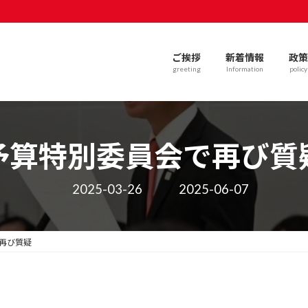
ご挨拶
新着情報
政策
greeting
Information
policy
予算特別委員会で再び質
最
2025-03-26
2025-06-07
終
更
新
日
再び質疑
時
: