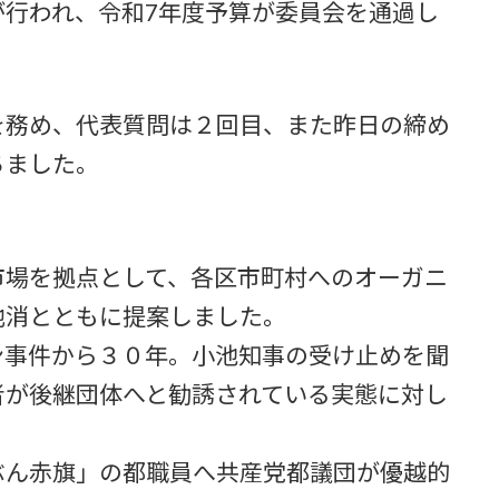
が行われ、令和7年度予算が委員会を通過し
を務め、代表質問は２回目、また昨日の締め
ちました。
市場を拠点として、各区市町村へのオーガニ
地消とともに提案しました。
ン事件から３０年。小池知事の受け止めを聞
者が後継団体へと勧誘されている実態に対し
。
ぶん赤旗」の都職員へ共産党都議団が優越的