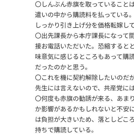
〇しんぶん赤旗を取っていること
遣いの中から購読料を払っている
しっかり引き上げ分を価格転嫁し
〇出先課長から本庁課長になって
接お電話いただいた。恐縮すると
味意気に感じるところもあって購
だったのかと思う。
〇これを機に契約解除したいのだ
先生には言えないので、共産党に
〇何度も赤旗の勧誘が来る、あま
か影響があるかもしれないと不安
は負担が大きいため、落としどこ
持ちで購読している。