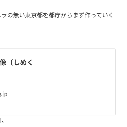
ハラの無い東京都を都庁からまず作っていく
映像（しめく
.jp
間。