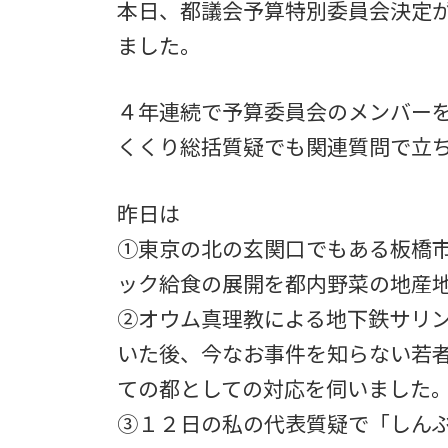
本日、都議会予算特別委員会決定
ました。
４年連続で予算委員会のメンバー
くくり総括質疑でも関連質問で立
昨日は
①東京の北の玄関口でもある板橋
ック給食の展開を都内野菜の地産
②オウム真理教による地下鉄サリ
いた後、今なお事件を知らない若
ての都としての対応を伺いました
③１２日の私の代表質疑で「しん