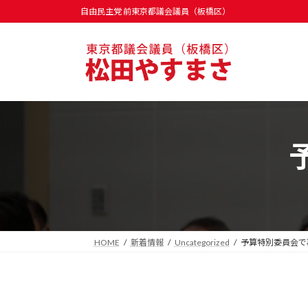
コ
ナ
自由民主党 前東京都議会議員（板橋区）
ン
ビ
テ
ゲ
ン
ー
ツ
シ
へ
ョ
ス
ン
キ
に
ッ
移
プ
動
HOME
新着情報
Uncategorized
予算特別委員会で