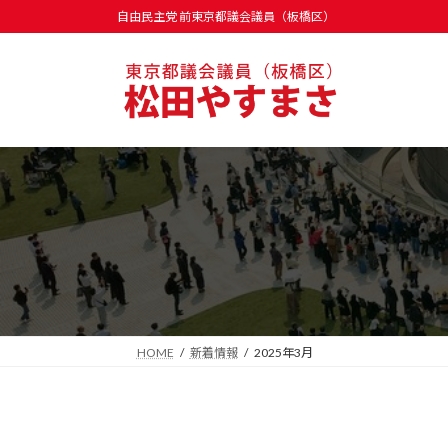
コ
ナ
自由民主党 前東京都議会議員（板橋区）
ン
ビ
テ
ゲ
ン
ー
ツ
シ
へ
ョ
ス
ン
キ
に
ッ
移
プ
動
HOME
新着情報
2025年3月