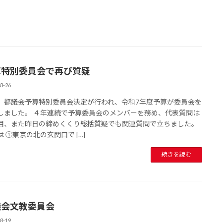
算特別委員会で再び質疑
3-26
、都議会予算特別委員会決定が行われ、令和7年度予算が委員会を
しました。 ４年連続で予算委員会のメンバーを務め、代表質問は
目、また昨日の締めくくり総括質疑でも関連質問で立ちました。
 ①東京の北の玄関口で […]
続きを読む
議会文教委員会
3-19