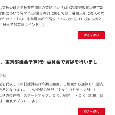
は文教委員会で教育庁関連の質疑 私からは①起業家教育②東京都
化財について質問 ① 起業家教育に関しては、令和元年に導入の際
かかわっており、来年度は都立高校で２４校から９０校に拡大と
 日本で起業家マインド […]
続きを読む
日、東京都議会予算特別委員会で質疑を行いまし
。
3-12
党を代表しての総括質疑は今期２回目、１期目から通算６年連続
委員となります。 96分間の質問（主なものをテーマ別に） ・
と地方の連携（スタートアップ、ＤＸ、観光） ・ＤＸ（都税、区
、東京アプリ） ・多 […]
続きを読む