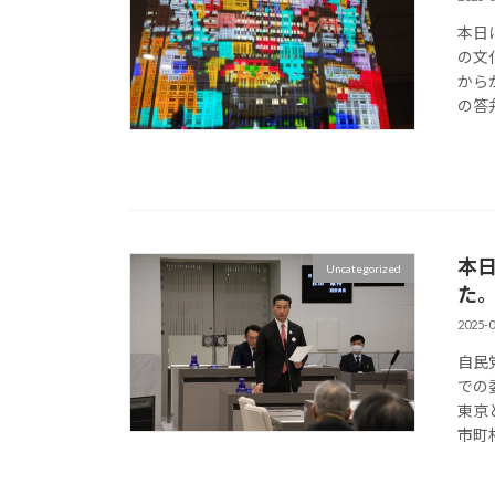
本日
の文
から
の答弁
本
Uncategorized
た
2025-0
自民
での
東京
市町村