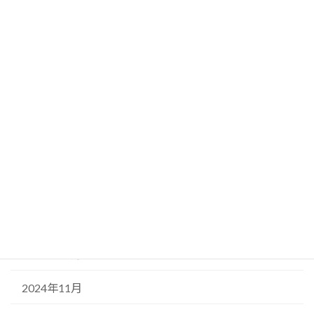
教育関連
板橋区の情報
月別アーカイブ
2025年8月
2025年5月
2025年3月
2025年2月
2024年12月
2024年11月