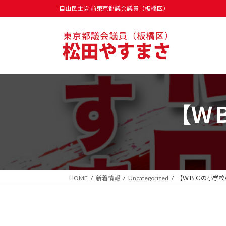
コ
ナ
自由民主党 前東京都議会議員（板橋区）
ン
ビ
テ
ゲ
ン
ー
ツ
シ
へ
ョ
ス
ン
【Ｗ
キ
に
ッ
移
プ
動
HOME
新着情報
Uncategorized
【ＷＢＣの小学校