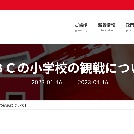
ご挨拶
新着情報
政策
greeting
Information
policy
ＢＣの小学校の観戦につ
最
2023-01-16
2023-01-16
終
更
新
日
の観戦について】
時
: