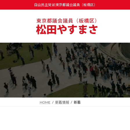
コ
ナ
自由民主党 前東京都議会議員（板橋区）
ン
ビ
テ
ゲ
ン
ー
ツ
シ
へ
ョ
ス
ン
キ
に
ッ
移
プ
動
HOME
新着情報
新着